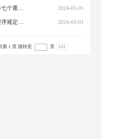
关于印发《库尔勒市重大行政决策事项目录管理办法》等七个重大行政决策程序规定配套文件的通知
2024-03-01
关于印发《库尔勒市人民政府常务会议议题合法性审核程序规定（试行）》的通知
2024-03-01
第 1 页
跳转至
页
GO