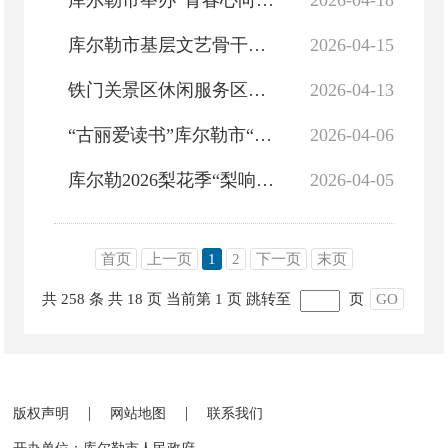
库尔勒市举办“青春心向党·阳光巴郎行”民族乐器快闪暨石榴籽跳蚤市集活动
2026-04-18
库尔勒市基层文艺骨干培训开班
2026-04-15
铁门关景区休闲服务区商家招募公告
2026-04-13
“古丽爱读书”库尔勒市“乡村阅读季”全民阅读推广示范活动走进哈拉玉宫镇
2026-04-06
库尔勒2026梨花季“梨响新声 国风音乐纪”在梨城美食街精彩启幕
2026-04-05
首页
上一页
1
2
下一页
末页
共 258 条
共 18 页
当前第 1 页
跳转至
页
GO
|
|
版权声明
网站地图
联系我们