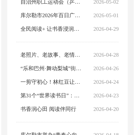
自治州职工运动会（乒乓球比赛）暨库尔勒市“乒聚梨城·战马助力”乒乓球邀请赛开赛
2026-05-02
库尔勒市2026年百日广场文化活动启幕
2026-05-01
全民阅读+ 让书香浸润梨城
2026-04-29
老照片、老故事、老情怀！库尔勒市文旅记忆征集启动
2026-04-28
“乐和巴州·舞动梨城”街头炫舞场火热开演
2026-04-26
一剪守初心！林红豆让非遗之美绽放梨城乡村
2026-04-24
第31个“世界读书日”：书香雅韵 阅见梨城
2026-04-23
书香润心田 阅读伴同行
2026-04-20