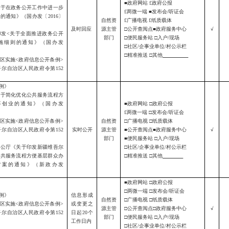
■政府网站
£
政府公报
关于在政务公开工作中进一步
£
两微一端
■发布会/听证会
应的通知》（国办发〔
2016〕
自然资
£
广播电视
£
纸质载体
及时回应
源主管
□公开查阅点■政府服务中心
√
印发
<关于全面推进政务公开
部门
□便民服务站 □入户/现场
施细则的通知》（国办发
□社区/企事业单位/村公示栏
□精准推送 □其他
区实施
<
政府信息公开条例
>
吾尔自治区人民政府令第
152
例》
关于简化优化公共服务流程方
事创业的通知》（国办发
■政府网站 □政府公报
£
两微一端
□发布会/听证会
区实施
<
政府信息公开条例
>
自然资
□广播电视 □纸质载体
吾尔自治区人民政府令第
152
实时公开
源主管
■公开查阅点■政府服务中心
√
部门
■便民服务站 □入户/现场
办公厅《关于印发
新疆维吾尔
□社区/企事业单位/村公示栏
公共服务流程方便基层群众办
□精准推送 □其他
方案
的通知》（新政办发
■政府网站 □政府公报
□两微一端 □发布会/听证会
例》
信息形成
自然资
□广播电视 □纸质载体
区实施
<
政府信息公开条例
>
或变更之
源主管
□公开查阅点□政府服务中心
√
吾尔自治区人民政府令第
152
日起
20个
部门
□便民服务站 □入户/现场
工作日内
□社区/企事业单位/村公示栏