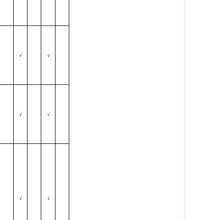
√
√
√
√
√
√