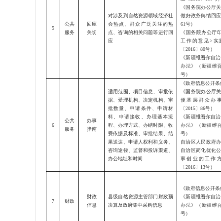
《国务院办公厅
对涉及到自然资源领域经济社
做好政务舆情回
公共
回应
会热点、群众广泛关注的热
61号）
5
服务
关切
点、咨询的相关问题等进行回
《国务院办公厅
应
工作的意见>实
〔2016〕80号）
《
新疆维吾尔自治
办法
》（新疆维
号）
《政府信息公开条
适用范围、项目信息、审批依
《国务院办公厅
据、受理机构、决定机构、审
便基层群众办
批数量、申请条件、申请材
〔
2015〕86号）
料、申请接收、办理基本流
《
新疆维吾尔自治
公共
办事
6
程、办理方式、办结时限、收
办法
》（新疆维
服务
指南
费依据及标准、审批结果、结
号）
果送达、申请人权利和义务、
自治区人民政府
咨询途径、监督和投诉渠道、
自治区简化优化
办公地址和时间
事创业的工作
〔
2016〕13号）
《政府信息公开条
财政
县级自然资源主管部门财政预
《
新疆维吾尔自治
7
财政
信息
决算及政府集中采购信息
办法
》（新疆维
号）