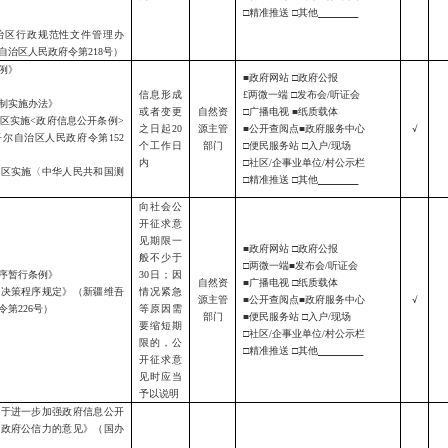
□精准推送 □其他
治区行政规范性文件管理办
自治区人民政府令第
218号
）
例》
■政府网站 □政府公报
信息形成
£
两微一端
□发布会/听证会
制实施办法》
或者变更
自然资
□广播电视 ■纸质载体
区实施
<
政府信息公开条例
>
之日起
20
源主管
■公开查阅点■政府服务中心
√
吾尔自治区人民政府令第
152
个工作日
部门
□便民服务站 □入户/现场
内
□社区/企事业单位/村公示栏
治区实施〈中华人民共和国测
□精准推送 □其他
向社会公
开征求意
见期限一
■政府网站 □政府公报
般不少于
□两微一端■发布会/听证会
序暂行条例》
30日；因
自然资
■广播电视 □纸质载体
政决策程序规定》
（新疆维吾
情况紧急
源主管
■公开查阅点■政府服务中心
√
令第
226号）
等原因需
部门
■便民服务站 □入户/现场
要缩短期
□社区/企事业单位/村公示栏
限的，公
□精准推送 □其他
开征求意
见时应当
予以说明
关于进一步加强政府信息公开
升政府公信力的意见》（国办
）