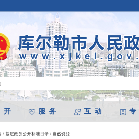
 开
服 务
互 动
专
容
/
基层政务公开标准目录
/
自然资源