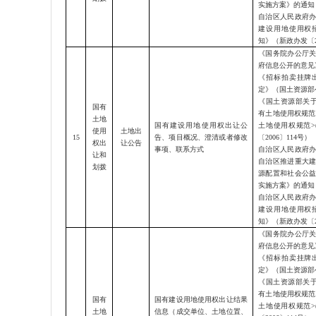
实施方案
》的通知
自治区人民政府
建设用地使用权
知》（
新政办发〔
《国务院办公厅
府信息公开的意见
《招标拍卖挂牌
定》（国土资源部
《国土资源部关
国有
有土地使用权规范
土地
国有建设用地使用权出让公
土地使用权规范>
使用
土地出
15
告、项目概况、澄清或者修改
〔2006〕114号）
权出
让公告
事项、联系方式
自治区人民政府
让和
自治区推进重大
划拨
源配置和社会公
实施方案
》的通知
自治区人民政府
建设用地使用权
知》（
新政办发〔
《国务院办公厅
府信息公开的意见
《招标拍卖挂牌
定》（国土资源部
《国土资源部关
有土地使用权规范
国有
国有建设用地使用权出让结果
土地使用权规范>
土地
信息（成交单位、土地位置、