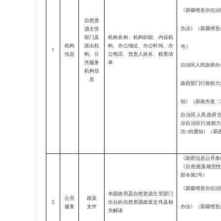
《新疆维吾尔自治
自然资
办法》（新疆维吾
源主管
部门及
机构名称、机构职能、内设机
机构
派出机
构、办公地址、办公时间、办
号）
1
信息
构、公
公电话、负责人姓名、权责清
共服务
单
自治区人民政府办
机构信
息
政府部门行政权力
知》（新政办发〔
自治区人民政府
尔自治区行政权
法
>
的通知》（新
《政府信息公开条
《自然资源规范
部令第
2号）
《新疆维吾尔自治
本级政府及自然资源主管部门
公共
政策
2
出台的自然资源政策文件及相
服务
文件
办法》（新疆维吾
关解读