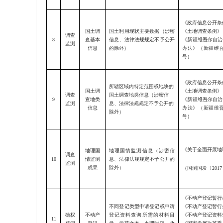
《政府信息公开条
国土调
国土利用现状主要数据（涉密
《土地调查条例》
调查
8
查基本
信息、法律法规规定不予公开
《
新疆维吾尔自治
监测
信息
的除外）
办法
》（新疆维
号）
《政府信息公开条
所辖区域内特定范围或地块的
国土调
《土地调查条例》
调查
国土调查地类信息（涉密信
9
查地类
《
新疆维吾尔自治
监测
息、法律法规规定不予公开的
信息
办法
》（新疆维
除外）
号）
《关于全面开展地
地理国
地理国情监测信息（涉密信
调查
10
情监测
息、法律法规规定不予公开的
监测
成果
除外）
（国测国发〔
201
《不动产登记暂行
不同登记类型申请登记或申请
《不动产登记暂行
确权
不动产
登记资料查询所需的材料目
《不动产登记资料
11