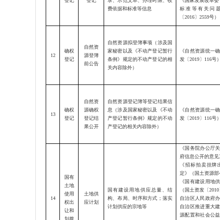
登记
登记
录、示范文本、办理时限、收
《国家发展改革委
费依据和标准等信息
标准等有关问
〔
2016〕2559号）
自然资源拟登簿事项（涉及国
自然资
确权
家秘密以及《不动产登记暂行
《自然资源统一
12
源登簿
登记
条例》规定的不动产登记的相
发〔
2019〕116号
前公告
关内容除外）
自然资
自然资源登记簿等登记结果信
确权
源确权
息（涉及国家秘密以及《不动
《自然资源统一
13
登记
登记结
产登记暂行条例》规定的不动
发〔
2019〕116号
果公开
产登记的相关内容除外）
《国务院办公厅
府信息公开的意见
《招标拍卖挂牌
定》（国土资源部
国有
《国有建设用地
土地
国有建设用地供应总量、结
（国土资发〔
201
使用
土地供
14
构、布局、时序和方式；落实
自治区人民政府
权出
应计划
计划供应的宗地等
自治区推进重大
让和
源配置和社会公
划拨