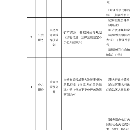
号）
《
新疆维吾尔自
法
》
（
新疆维吾尔
《政府信息公开条
《测绘法》
自然资
《矿产资源规划编
矿产资源、基础测绘等规划
公共
源领域
《
新疆维吾尔自治
3
（涉密信息、法律法规规定不
服务
专项规
办法
》（新疆维
予公开的除外）
划
号）
《新疆维吾尔自
绘法〉办法》
自然资源领域重大决策事项的
《重大行政决策程
重大决
公共
意见征集（含意见的采纳情
《自治区重大行
4
策预公
服务
况）等（依法不予公开的决策
尔自治区人民政府
开
事项除外）
《国务院办公厅
回应社会关切提
发〔
2013〕100号