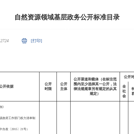
自然资源领域基层政务公开标准目录
：
2724
[打印]
公开
公开渠道和载体（在标注范
公开
公开
围内至少选择其一公开，法
公开依据
全
时限
主体
律法规规章另有规定的从其
社
规定）
会
例》
级政府工作部门权力清单制
中办发〔
2015
〕
21
号）