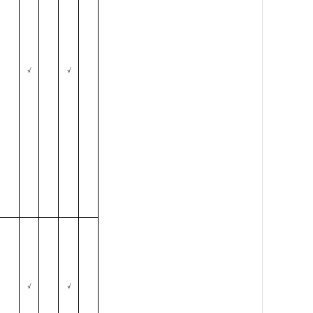
√
√
√
√