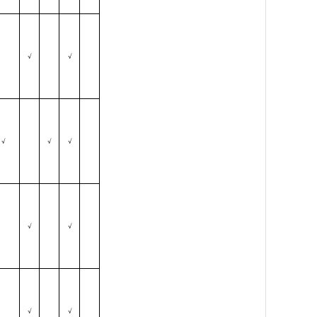
√
√
√
√
√
√
√
√
√