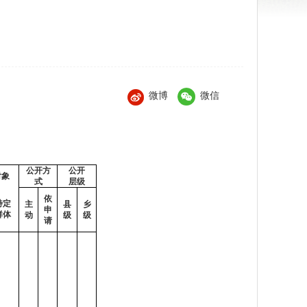
微博
微信
公开方
公开
对象
式
层级
依
特定
主
县
乡
申
群体
动
级
级
请