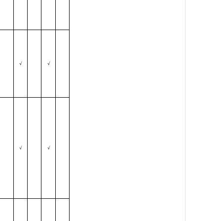
√
√
√
√