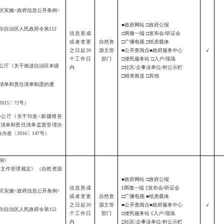
区实施
<
政府信息公开条例
>
■政府网站 □政府公报
尔自治区人民政府令第
152
信息形成
□两微一端 □发布会/听证会
或者变更
自然资
□广播电视 □纸质载体
之日起
20
源主管
■公开查阅点■政府服务中心
√
个工作日
部门
□便民服务站 □入户/现场
公厅《关于推进自治区本级
内
□社区/企事业单位/
村公示栏
□精准推送 □其他
清单和责任清单制度的通
2015
〕
72
号）
办公厅《关于印发
<
新疆维吾
力清单和责任清单监督管理办
政办发〔
2016
〕
147
号）
例》
性文件管理规定》（自然资源
■政府网站 □政府公报
信息形成
£
两微一端
£
发布会
/听证会
区实施
<政府信息公开条例>
或者变更
自然资
□广播电视 ■纸质载体
之日起
20
源主管
■公开查阅点■政府服务中心
√
尔自治区人民政府令第152
个工作日
部门
□便民服务站
£
入户
/现场
内
□社区/企事业单位/村公示栏