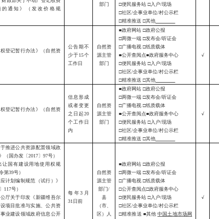
财政部关于不动产登记收费
部门
□便民服务站 □入户/现场
题的通知》（发改价格规
□社区/企事业单位/村公示栏
□精准推送 □其他
■政府网站 □政府公报
□两微一端 □发布会/听证会
公告期不
自然资
□广播电视 □纸质载体
确权登记暂行办法》（自然资
少于
15个
源主管
■公开查阅点■政府服务中心
√
）
工作日
部门
□便民服务站 □入户/现场
□社区/企事业单位/村公示栏
□精准推送 □其他
■政府网站 □政府公报
信息形成
□两微一端 □发布会/听证会
或者变更
自然资
□广播电视 □纸质载体
确权登记暂行办法》（自然资
之日起
20
源主管
■公开查阅点■政府服务中心
√
）
个工作日
部门
□便民服务站 □入户/现场
内
□社区/企事业单位/村公示栏
□精准推送 □其他
关于推进公共资源配置领域政
》（国办发〔
2017〕97号）
出让国有建设用地使用权规
■政府网站 □政府公报
令第
39号）
自然资
□两微一端 □发布会/听证会
供应计划编制规范（试行）》
源主管
□广播电视 □纸质载体
0〕117号）
部门
/
□公开查阅点□政府服务中心
每年
3月
办公厅关于印发
《
新疆维吾尔
县
□便民服务站 □入户/现场
√
31日前
建设项目批准与实施、公共资
（市、
□社区/企事业单位/村公示栏
益事业建设领域政府信息公开
区）人
□精准推送 ■其他
中国土地市场网