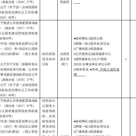
（
新政办发〔
20
18
〕
57
号
）
民政府
办公厅
《关于进一步加强国有
招标拍卖挂牌出让工作的通
20
20
〕
88
号
）
关于推进公共资源配置领域政
》（国办发〔
2017〕97号）
出让国有建设用地使用权规
令第
39号）
■政府网站 □政府公报
于印发
<招标拍卖挂牌出让国
□两微一端 □发布会/听证会
>（试行）和<协议出让国有
□广播电视 □纸质载体
(试行)的通知》（国土资发
组织招拍
自然资
□公开查阅点□政府服务中心
挂活动
20
源主管
□便民服务站 □入户/现场
√
办公厅关于印发
《
新疆维吾尔
日前
部门
□社区/企事业单位/村公示栏
建设项目批准与实施、公共资
□精准推送 ■其他
中国土地市场
益事业建设领域政府信息公开
网
（
新政办发〔
20
18
〕
57
号
）
办公厅
《关于进一步加强国有
招标拍卖挂牌出让工作的通
20
20
〕
88
号
）
关于推进公共资源配置领域政
招拍挂出
》（国办发〔
2017〕97号）
让国有土
出让国有建设用地使用权规
地使用权
令第
39号）
的，在招
于印发
<招标拍卖挂牌出让国
标拍卖挂
■政府网站 □政府公报
>（试行）和<协议出让国有
牌活动结
□两微一端 □发布会/听证会
(试行)的通知》（国土资发
束后
10个
□广播电视 □纸质载体