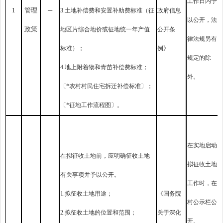
工作日内予
1
管理
─
3.土地补偿费和安置补助费标准（征
政府信息
以公开，法
政策
地区片综合地价或征地统一年产值
公开条
律法规另有
标准）；
例》
规定的除
4.地上附着物和青苗补偿费标准；
外。
〔*农村村民住宅拆迁补偿标准〕；
〔*征地工作流程图〕。
在实地启动
在拟征收土地前，应明确征收土地
拟征收土地
有关事项并予以公开。
工作时，在
1.拟征收土地用途；
《国务院
村公示栏公
2.拟征收土地的位置和范围；
关于深化
开。