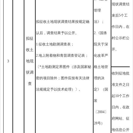
现状调查结
管理
束后5个工
拟征收土地现状调查结果按规定确
法》；
作日内，在
认后，调查结果予以公开。
2.《国务
村公示栏公
拟征
1.征收土地勘测调查表；
院关于深
开。
收土
2.地上附着物和青苗调查登记表；
化改革严
3
地现
〔*土地勘测定界图件（涉及国家秘
格土地管
状调
收到征地批
密的项目除外；图件应按有关法律
理的决
查
准文件之日
法规规定予以技术处理）〕。
定》（国
起10个工作
发
日内，在政
〔2004〕
府网站、征
28号）
地信息公开