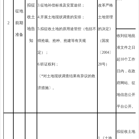
拟征
3.征地补偿标准及安置途径；
改革严格
征地
收土
4.开展土地现状调查的安排；
土地管理
2
前期
地告
5.拟征收土地的原用途管控（包括不
的决定》
准备
收到征地批
知
得抢栽、抢种、抢建等有关规
（国发
准文件之日
定）；
〔2004〕
起10个工作
6.听证权利；
28号）
日内，在政
〔*对土地现状调查结果有异议的救
府网站、征
济措施〕。
地信息公开
平台公开。
拟征收土地
1.《土地