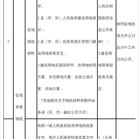
开。
人民共和
1.县（市、区）人民政府建设用地请
国政府信
收到征地批
征地
示；
息公开条
准文件之日
5
报批
2.县（市、区）自然资源主管部门建
例》；
起10个工作
材料
设用地审查意见；
2.建设用
日内公开。
3.建设用地呈报说明书、农用地转用
地审查报
方案、补充耕地方案、征收土地方
批有关规
案、供地方案；
定
征地
〔*其他相关文字报批材料和图件由
审查
各省（区、市）确定公开方式〕。
报批
有权一级人民政府批准用地的批复
文件、地方人民政府转发批复文件
1.《土地