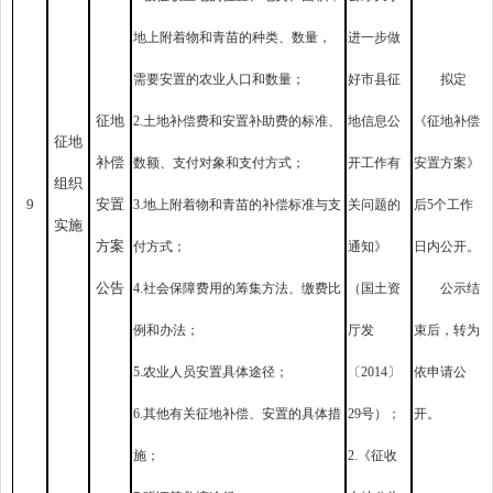
地上附着物和青苗的种类、数量，
进一步做
需要安置的农业人口和数量；
好市县征
拟定
征地
2.土地补偿费和安置补助费的标准、
地信息公
《征地补偿
征地
补偿
数额、支付对象和支付方式；
开工作有
安置方案》
组织
9
安置
3.地上附着物和青苗的补偿标准与支
关问题的
后5个工作
实施
方案
付方式；
通知》
日内公开。
公告
4.社会保障费用的筹集方法、缴费比
（国土资
公示结
例和办法；
厅发
束后，转为
5.农业人员安置具体途径；
〔2014〕
依申请公
6.其他有关征地补偿、安置的具体措
29号）；
开。
施；
2.《征收