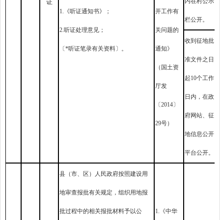
内在村公示
证
1.《听证通知书》；
开工作有
栏公开。
2.听证处理意见；
关问题的
收到征地批
〔*听证笔录有关资料〕。
通知》
准文件之日
（国土资
起10个工作
厅发
日内，在政
〔2014〕
府网站、征
29号）
地信息公开
平台公开。
县（市、区）人民政府按照建设用
地审查报批有关规定，组织用地报
批过程中的相关报批材料予以公
1.《中华