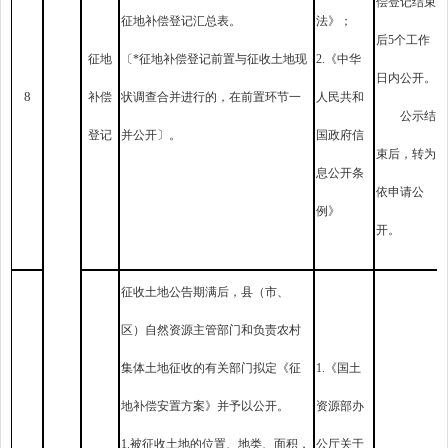
偿登记结束
征地补偿登记汇总表。
法》；
后5个工作
征地
〔*征地补偿登记前置与征收土地现
2.《中华
日内公开。
8
补偿
状调查合并进行的，在前置环节一
人民共和
公示结
登记
并公开〕。
国政府信
束后，转为
息公开条
依申请公
例》
开。
征收土地公告期满后，县（市、
区）自然资源主管部门和负责农村
集体土地征收的有关部门拟定《征
1.《国土
地补偿安置方案》并予以公开。
资源部办
1.被征收土地的位置、地类、面积，
公厅关于