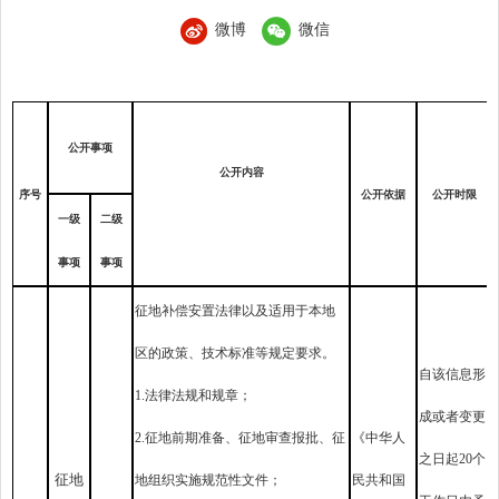
微博
微信
公开事项
公开内容
序号
公开依据
公开时限
一级
二级
事项
事项
征地补偿安置法律以及适用于本地
区的政策、技术标准等规定要求。
自该信息形
1.法律法规和规章；
成或者变更
2.征地前期准备、征地审查报批、征
《中华人
之日起20个
征地
地组织实施规范性文件；
民共和国