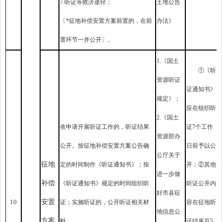
7.听证等救济途径；
土地公告
〔*征地补偿安置方案前置的，在前
办法》
置环节一并公开〕。
1.《国土
①《听
资源听证
证通知书》
规定》；
应在组织听
2.《国土
依申请开展听证工作的，听证结果
证7个工作
资源部办
公开。按征地补偿安置方案公告确
日前予以公
公厅关于
征地
定的时间制作《听证通知书》；按
开；②其他
进一步做
补偿
《听证通知书》规定的时间组织听
听证公开内
好市县征
10
安置
证；实施听证的，公开听证相关材
容在征地听
地信息公
方案
料。
证结束后5