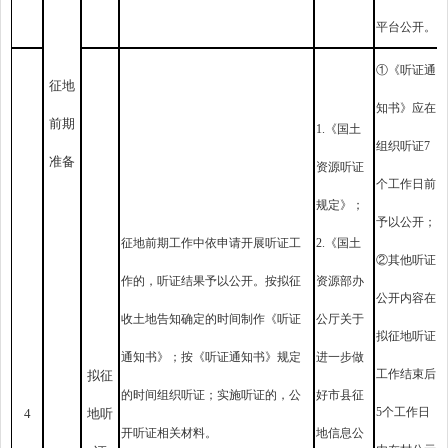
平台公开。
①
《听证通
征地
知书》应在
前期
1.《国土
组织听证7
准备
资源听证
个工作日前
规定》；
予以公开；
征地前期工作中依申请开展听证工
2.《国土
②
其他听证
作的，听证结果予以公开。按拟征
资源部办
公开内容在
收土地告知确定的时间制作《听证
公厅关于
拟征地听证
通知书》；按《听证通知书》规定
进一步做
工作结束后
拟征
的时间组织听证；实施听证的，公
好市县征
5个工作日
4
地听
开听证相关材料。
地信息公