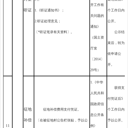
开工作有
听证
1.《听证通知书》；
个工作日内
关问题的
2.听证处理意见；
公开。
通知》
〔*听证笔录有关资料〕。
公示结
（国土资
束后，转为
厅发
依申请公
〔2014〕
开。
29号）
1.《中华
获得支
人民共和
付凭证后5
国政府信
征地
征地补偿费用支付凭证。
个工作日内
息公开条
补偿
〔在被征地村公告栏张贴，予以公
予以公开。
11
例》