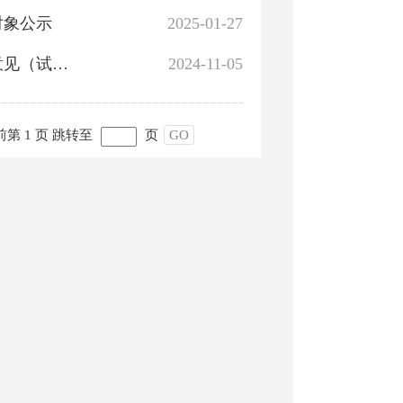
对象公示
2025-01-27
关于《库尔勒市城市地下空间建设用地使用权管理暂行意见（试行）》征求意见结果的公告
2024-11-05
第 1 页
跳转至
页
GO