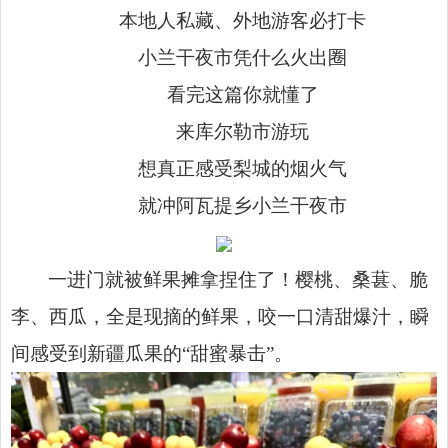
本地人私藏、外地游客必打卡
小兰干夜市凭什么火出圈
看完这篇你就懂了
来库尔勒市游玩
想真正感受梨城的烟火气
就冲阿瓦提乡小兰干夜市
一进门就被鲜果摊拿捏住了！樱桃、桑葚、脆
李、西瓜，全是现摘的鲜果，咬一口清甜爆汁，瞬
间感受到新疆瓜果的“甜蜜暴击”。