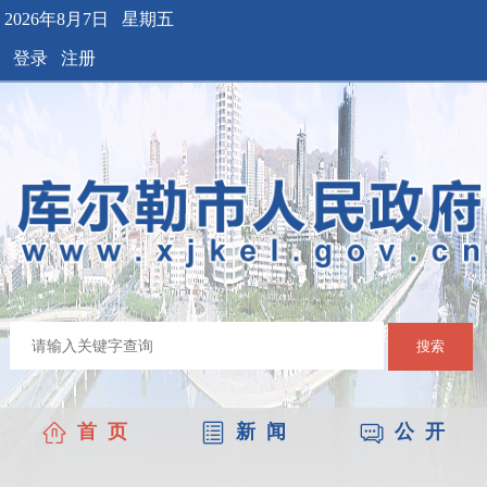
2026年8月7日 星期五
登录
注册
搜索
首 页
新 闻
公 开