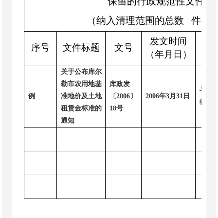
保留
的
行政
规范性文件
、
（纳入清理范围的总数
件
发文时间
序号
文件标题
文号
（年月日）
关于公布库尔
勒市农用地基
库政发
与现
例
准地价及土地
〔
2006
〕
2006
年
3
月
31
日
行法
租赁金标准的
18
号
通知