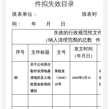
件拟失效目录
填表单位：
填表时
间：
年
月
日
失效
的
行政
规范性文件
、
（纳入清理范围的总数
件
发文时间
序号
文件标题
文号
（年月日）
关于公布库尔
勒市农用地基
库政发
此文
例
准地价及土地
〔
〕
年
月
前我
2006
2006
3
31
租赁金标准的
号
按照
18
X
通知