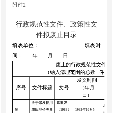
附件
2
行政规范性文件、政策性文
件拟废止目录
填表单位：
填表时
间：
年
月
日
废止
的
行政
规范性文件
、
（纳入清理范围的总数
件
发文时间
序号
文件标题
文号
（年月
废
日）
关于印发征用
库政发
与《
X
例
农田地价等具
〔
1983
〕
1983
年
10
月
5
求不