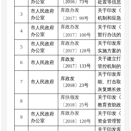
办公室
〔
2016
〕
73
号
处置等信息公示
库政办发
关于印发《库尔
市人民政府
3
办公室
机制和应急处置
〔
201
7
〕
99
号
库政办发
关于印发《库尔
市人民政府
4
办公室
暂行办法的通知
〔
201
7
〕
100
号
库政办发
关于印发库尔勒
市人民政府
5
办公室
〔
2017
〕
128
号
实施方案的通知
关于建立打
击
“
库政发
6
市人民政府
〔
2017
〕
133
号
管控机制的通知
关于印发库尔勒
库政发
7
市人民政府
能、打击取
缔
“
〔
2018
〕
23
号
灰复燃长效机制
库扶领发
关于印发《库尔
8
〔
2018
〕
25
号
教育资助政策实
库政办发
关于印发《库尔
市人民政府
9
办公室
资金管理暂行办
〔
201
8
〕
120
号
关于印发库尔勒