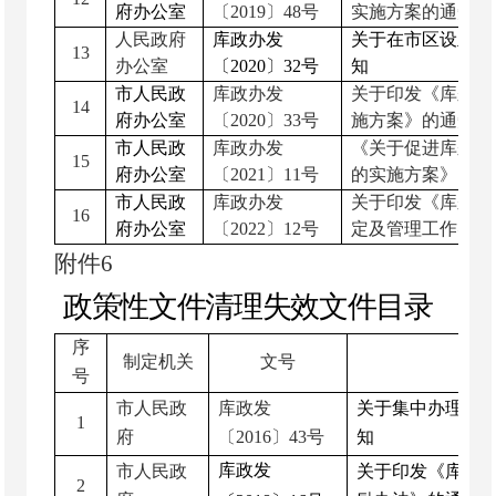
府办公室
〔
2019
〕
48
号
实施方案的通知
人民政府
库政办发
关于在市区设
立
“
13
办公室
〔
2020
〕
32
号
知
市人民政
库政办发
关于印发《库尔勒
14
府办公室
〔
2020
〕
33
号
施方案》的通知
市人民政
库政办发
《关于促进库尔勒
15
府办公室
〔
2021
〕
11
号
的实施方案》
市人民政
库政办发
关于印发《库尔勒
16
府办公室
〔
2022
〕
12
号
定及管理工作实施
附
件
6
政策性文件清理失效文件目录
序
制定机关
文号
号
市人民政
库政发
关于集中办理地
1
府
〔
2016
〕
43
号
知
库政
发
市人民政
关于印发《库尔
2