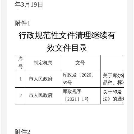
年
3
月
19
日
附
件
1
行政
规范性文件清理继续有
效文件目录
序
制定机关
文号
号
库政发〔
2020
〕
关于库尔勒城
1
市人民政府
品种、标准的
59
号
库政规字
关于印发《库
市人民政府
2
法》的通知
〔
2021
〕
1
号
附
件
2