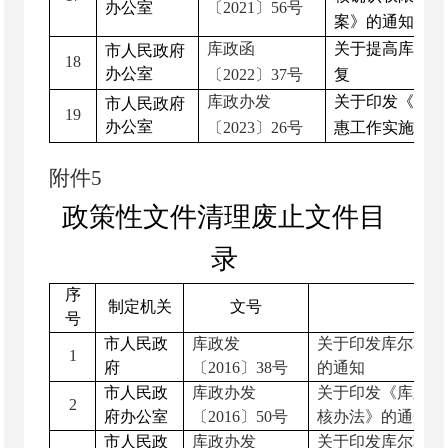
办公室
〔
20
21
〕
56
号
案》的通知
库政函
关于提高库尔勒
市人民政府
18
办公室
〔
20
22
〕
37
号
复
库政办发
关于印发《库尔
市人民政府
19
办公室
〔
20
23
〕
26
号
惠工作实施方案
附
件
5
政策性文件清理废止文件目
录
序
制定机关
文号
号
市人民政
库政发
关于印发库尔勒市
1
府
〔
2016
〕
38
号
的通知
市人民政
库政办发
关于印发《库尔勒
2
府办公室
〔
2016
〕
50
号
核办法》的通知
市人民政
库政办发
关于印发库尔勒市