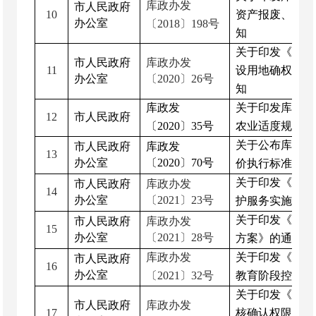
库政办发
市人民政府
10
资产报废、报损
办公室
〔
2018
〕
198
号
知
关于印发《库尔
市人民政府
库政办发
11
设用地确权登记
办公室
〔
20
20
〕
26
号
知
库政发
关于印发库尔勒
12
市人民政府
〔
20
20
〕
35
号
农业适度规模化
关于公布库尔勒
市人民政府
库政发
13
办公室
〔
20
20
〕
70
号
价执行标准的通
关于印发《库尔
市人民政府
库政办发
14
办公室
〔
20
2
1
〕
23
号
护服务实施方案
关于印发《库尔
市人民政府
库政办发
15
办公室
〔
20
2
1
〕
28
号
方案》的通知
库政办发
关于印发《库尔
市人民政府
16
办公室
〔
20
21
〕
32
号
教育阶段控辍保
关于印发《库尔
市人民政府
库政办发
17
核确认权限下放