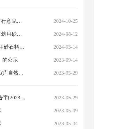
关于征求《库尔勒市城市地下空间建设用地使用权管理暂行意见（试行）》意见建议的公告
2024-10-25
巴州珉拓建材有限公司吐和高速公路库尔勒段以北25号建筑用砂矿矿产资源开发利用与生态保护修复方案公示
2024-08-12
中铁三局集团有限公司新疆库尔勒市库鲁塔格山1号建筑用砂石料矿开发利用与生态保护修复方案公示
2024-03-14
年）的公示
2023-09-14
库尔勒市自然资源局国有土地使用权招拍挂出让成交公示(库自然告字[2023]05号)
2023-05-29
新疆库尔勒市国有建设用地使用权挂牌出让公告(库自然告字[2023]06号)
2023-05-29
示
2023-05-09
示
2023-05-04