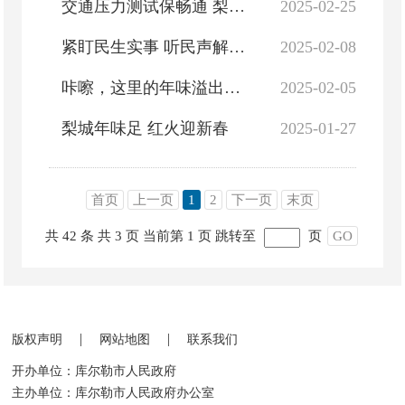
交通压力测试保畅通 梨城各方力量在行动
2025-02-25
紧盯民生实事 听民声解民忧
2025-02-08
咔嚓，这里的年味溢出了屏幕，流进了群众心田！
2025-02-05
梨城年味足 红火迎新春
2025-01-27
首页
上一页
1
2
下一页
末页
共 42 条
共 3 页
当前第 1 页
跳转至
页
GO
|
|
版权声明
网站地图
联系我们
开办单位：库尔勒市人民政府
主办单位：库尔勒市人民政府办公室