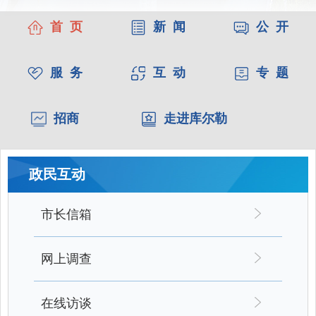
首 页
新 闻
公 开
服 务
互 动
专 题
招商
走进库尔勒
政民互动
市长信箱
网上调查
在线访谈