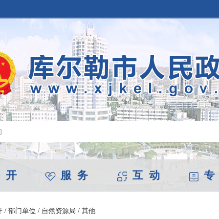
 开
服 务
互 动
专
开
/
部门单位
/
自然资源局
/
其他