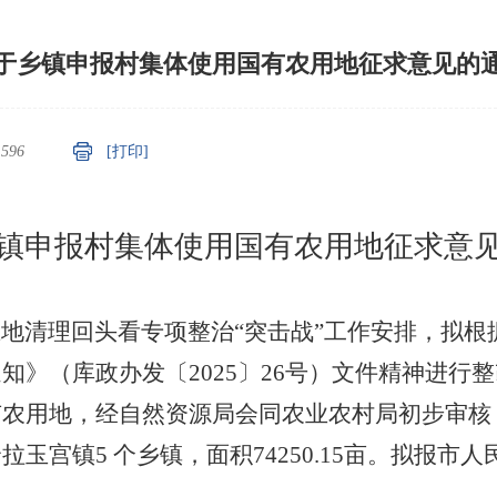
于乡镇申报村集体使用国有农用地征求意见的
：
596
[打印]
镇申报村集体使用国有农用地
征求意
土地清理回头看专项整治
“突击战”工作安排，拟
知》（库政办发〔2025〕26号）文件精神进行
有农用地，
经
自然资源局会同农业农村局
初步审核
哈拉玉宫镇
5 个乡镇，
面积
74250.15
亩。
拟报市人