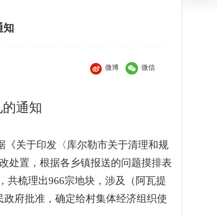
通知
微博
微信
见的通知
根据《关于印发〈库尔勒市关于清理和规
整改处置，根据各乡镇报送的问题摸排表
，共梳理出
966宗地块，
涉及
（
阿瓦提
民政府批准，确定给
村集体经济组织使