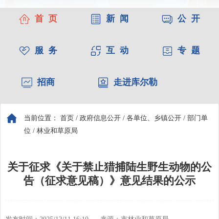
首 页
新 闻
公 开
服 务
互 动
专 题
招商
走进库尔勒
当前位置：
首页
/
政府信息公开
/
各单位、乡镇公开
/
部门单
位
/
林业和草原局
关于征求《关于禁止猎捕陆生野生动物的公
告（征求意见稿）》意见结果的公示