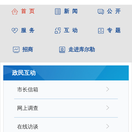
首 页
新 闻
公 开
服 务
互 动
专 题
招商
走进库尔勒
政民互动
市长信箱
网上调查
在线访谈