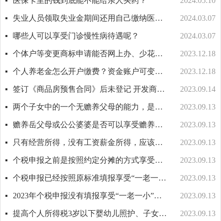
医保卡里的钱到底能不能给亲人买药？
2024.05.10
失业人员领取失业金期间还用自己缴纳医疗保险吗？
2024.03.07
哪些人可以享受门诊慢性病待遇呢？
2024.03.07
个体户等变更商标申请能否网上办、少花钱？
2023.12.18
个人养老金怎么开户缴费？资金账户可变更银行吗？
2023.12.18
签订《商品房预售合同》后未登记 开发商一房二卖还能要回房子吗？
2023.09.14
两个子女中的一个无赡养父母的能力，是否可以由另一个享受3000元赡养老人专项附加扣除标准？
2023.09.13
赡养岳父母或公公婆婆是否可以享受赡养老人专项附加扣除？
2023.09.13
只有经营所得，没有工资薪金所得，应该如何享受提高后的个税专项附加扣除？
2023.09.13
个税申报之前是按照约定分摊的方式享受赡养老人专项附加扣除的，这次标准提高后能不能重新调整扣除额度？
2023.09.13
个税申报已经按照原标准填报享受“一老一小”扣除，如何按照2023年提高后的标准享受扣除？
2023.09.13
2023年个税申报没有填报享受“一老一小”扣除，应该如何享受？
2023.09.13
提高个人所得税3岁以下婴幼儿照护、子女教育、赡养老人专项附加扣除标准的具体规定是什么？
2023.09.13