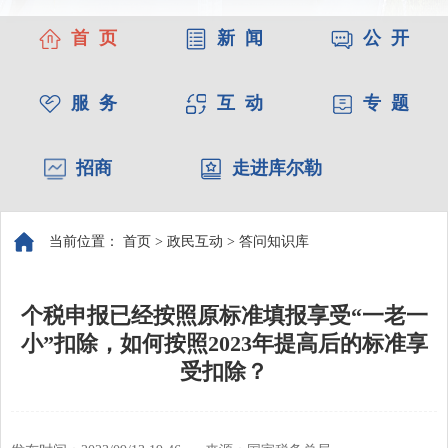
首 页
新 闻
公 开
服 务
互 动
专 题
招商
走进库尔勒
当前位置：
首页
>
政民互动
>
答问知识库
个税申报已经按照原标准填报享受“一老一
小”扣除，如何按照2023年提高后的标准享
受扣除？