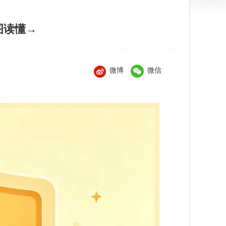
图读懂→
微博
微信