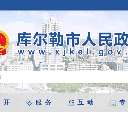
 开
服 务
互 动
专