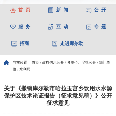
首 页
新 闻
公 开
服 务
互 动
专 题
招商
走进库尔勒
当前位置：
首页
/
政府信息公开
/
各单位、乡镇公开
/
部门单
位
/
水利局
关于《撤销库尔勒市哈拉玉宫乡饮用水水源
保护区技术论证报告（征求意见稿）》公开
征求意见