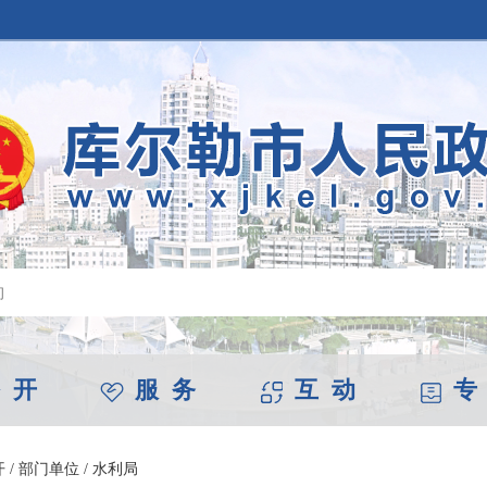
 开
服 务
互 动
专
开
/
部门单位
/
水利局