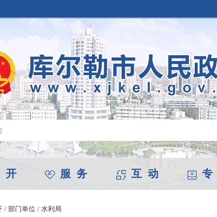
 开
服 务
互 动
专
开
/
部门单位
/
水利局