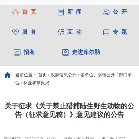
首 页
新 闻
公 开
服 务
互 动
专 题
招商
走进库尔勒
当前位置：
首页
/
政府信息公开
/
各单位、乡镇公开
/
部门单
位
/
林业和草原局
关于征求《关于禁止猎捕陆生野生动物的公
告（征求意见稿）》意见建议的公告