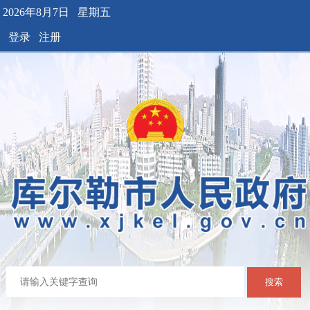
2026年8月7日 星期五
登录
注册
搜索
首 页
新 闻
公 开