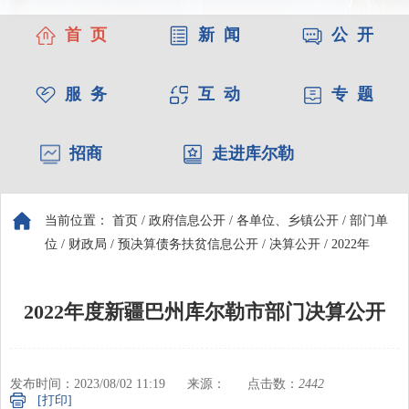
首 页
新 闻
公 开
服 务
互 动
专 题
招商
走进库尔勒
当前位置：
首页
/
政府信息公开
/
各单位、乡镇公开
/
部门单
位
/
财政局
/
预决算债务扶贫信息公开
/
决算公开
/
2022年
2022年度新疆巴州库尔勒市部门决算公开
发布时间：2023/08/02 11:19
来源：
点击数：
2442
[打印]