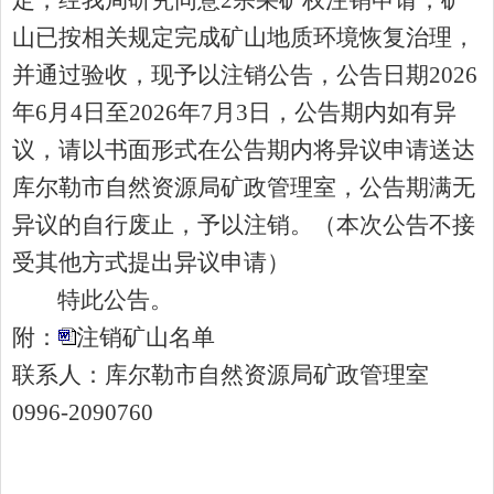
山已按相关规定完成矿山地质环境恢复治理，
并通过验收
，
现予以注销公
告
，公
告
日期
202
6
年
6
月
4
日至
202
6
年
7
月
3
日
，
公告期内
如有异
议，请以书面形式在公告期内将异议申请送达
库尔勒市
自然资源局矿
政
管理
室
，公
告
期满无
异议的自行废止，予以注销。（本次公告不接
受其他方式提出异议申请）
特此公告。
附：
注销矿山名单
联系人：库尔勒市自然资源局矿政管理室
0996-2090760