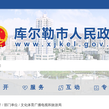
 开
服 务
互 动
专
开
/
部门单位
/
文化体育广播电视和旅游局