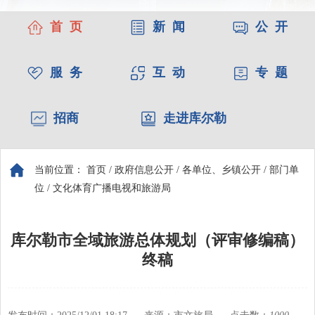
首 页
新 闻
公 开
服 务
互 动
专 题
招商
走进库尔勒
当前位置：
首页
/
政府信息公开
/
各单位、乡镇公开
/
部门单
位
/
文化体育广播电视和旅游局
库尔勒市全域旅游总体规划（评审修编稿）
终稿