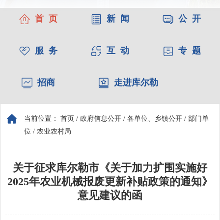
首 页
新 闻
公 开
服 务
互 动
专 题
招商
走进库尔勒
当前位置：
首页
/
政府信息公开
/
各单位、乡镇公开
/
部门单
位
/
农业农村局
关于征求库尔勒市《关于加力扩围实施好
2025年农业机械报废更新补贴政策的通知》
意见建议的函