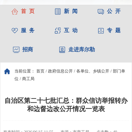
首 页
新 闻
公 开
服 务
互 动
专 题
招商
走进库尔勒
当前位置：
首页
/
政府信息公开
/
各单位、乡镇公开
/
部门单
位
/
商工局
自治区第二十七批汇总：群众信访举报转办
和边督边改公开情况一览表