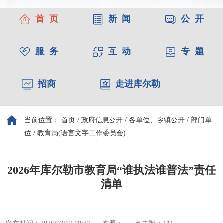
首 页
新 闻
公 开
服 务
互 动
专 题
招商
走进库尔勒
当前位置：
首页
/
政府信息公开
/
各单位、乡镇公开
/
部门单
位
/
教育局(语言文字工作委员会)
2026年库尔勒市教育局“谁执法谁普法”责任
清单