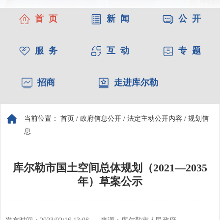
首 页
新 闻
公 开
服 务
互 动
专 题
招商
走进库尔勒
当前位置：
首页
/
政府信息公开
/
法定主动公开内容
/
规划信
息
库尔勒市国土空间总体规划（2021—2035
年）草案公示