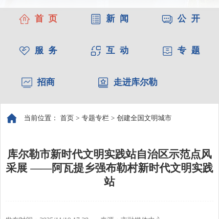
首 页
新 闻
公 开
服 务
互 动
专 题
招商
走进库尔勒
当前位置：
首页
>
专题专栏
>
创建全国文明城市
库尔勒市新时代文明实践站自治区示范点风
采展 ——阿瓦提乡强布勒村新时代文明实践
站