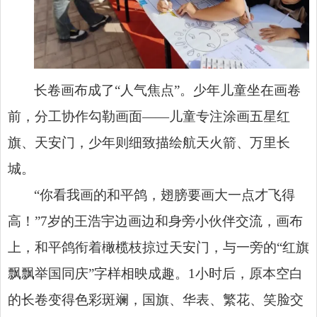
长卷画布成了“人气焦点”。少年儿童坐在画卷
前，分工协作勾勒画面——儿童专注涂画五星红
旗、天安门，少年则细致描绘航天火箭、万里长
城。
“你看我画的和平鸽，翅膀要画大一点才飞得
高！”7岁的王浩宇边画边和身旁小伙伴交流，画布
上，和平鸽衔着橄榄枝掠过天安门，与一旁的“红旗
飘飘举国同庆”字样相映成趣。1小时后，原本空白
的长卷变得色彩斑斓，国旗、华表、繁花、笑脸交