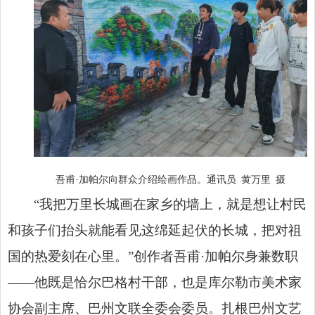
吾甫·加帕尔向群众介绍绘画作品。通讯员 黄万里 摄
“我把万里长城画在家乡的墙上，就是想让村民
和孩子们抬头就能看见这绵延起伏的长城，把对祖
国的热爱刻在心里。”创作者吾甫·加帕尔身兼数职
——他既是恰尔巴格村干部，也是库尔勒市美术家
协会副主席、巴州文联全委会委员。扎根巴州文艺