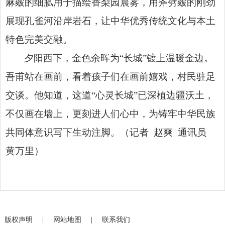
麻皴的细腻用于描绘香梨园晨雾，用斧劈皴的刚劲
展现孔雀河沿岸岩石，让中华优秀传统文化与本土
特色完美交融。
夕阳西下，金色余晖为“长城”镀上温暖金边。
吾甫站在画前，看着孩子们在画前嬉戏，村民驻足
交谈。他知道，这道“心灵长城”已深植边疆沃土，
不仅画在墙上，更刻进人们心中，为铸牢中华民族
共同体意识写下生动注脚。（记者 赵爽 通讯员
黄万里）
版权声明
|
网站地图
|
联系我们