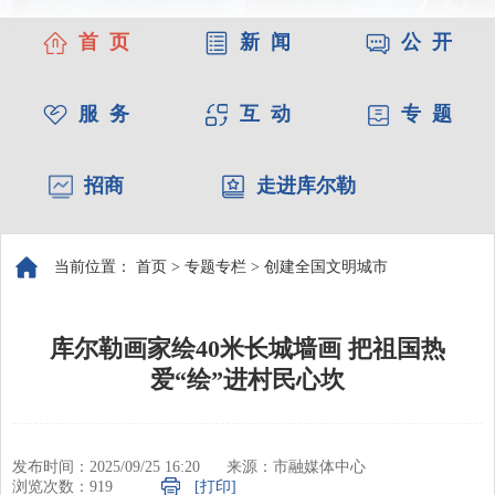
首 页
新 闻
公 开
服 务
互 动
专 题
招商
走进库尔勒
当前位置：
首页
>
专题专栏
>
创建全国文明城市
库尔勒画家绘40米长城墙画 把祖国热
爱“绘”进村民心坎
发布时间：2025/09/25 16:20
来源：市融媒体中心
浏览次数：
919
[打印]