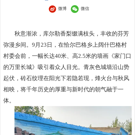
微博
微信
秋意渐浓，库尔勒香梨缀满枝头，丰收的芬芳
弥漫乡间。9月23日，在恰尔巴格乡上阔什巴格村
村委会前，一幅长达40米、高2.5米的墙画《家门口
的万里长城》吸引着众人目光。青灰色城墙沿山势
起伏，砖石纹理在阳光下若隐若现，烽火台与秋风
相映，将千年历史的厚重与新时代的朝气融于一
体。