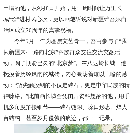
土壤的他，从9月8日开始，用一周时间让万里长
城“绘”进村民心坎，更以画笔诉说对新疆维吾尔自
治区成立70周年的真挚祝福。
今年5月，作为基层文艺骨干，吾甫参与了“我
从新疆来·一路向北京”各族群众交往交流交融活
动，圆了期盼已久的“北京梦”。在八达岭长城，他
抚摸着历经风雨的城砖，内心激荡着难以言喻的感
动：“指尖触摸到的不仅是砖石，更是中华民族的精
神脉络。”此前画长城全凭图片资料想象的他，用手
机多角度拍摄细节——砖石缝隙、垛口形态、烽火
台结构，甚至岁月侵蚀的痕迹，都一一记录。