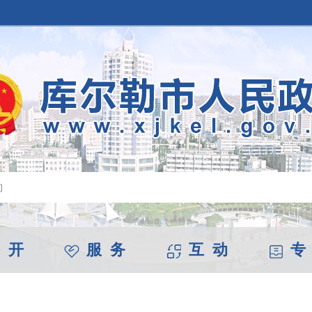
 开
服 务
互 动
专