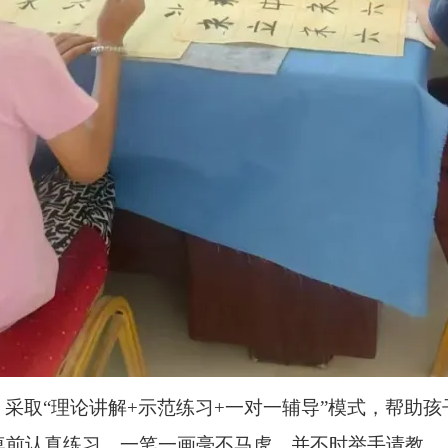
采取“理论讲解+示范练习+一对一辅导”模式，帮助
桌前认真练习，一笔一画毫不马虎，并不时举手请教。