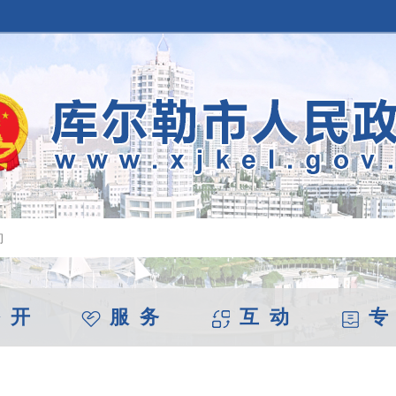
 开
服 务
互 动
专