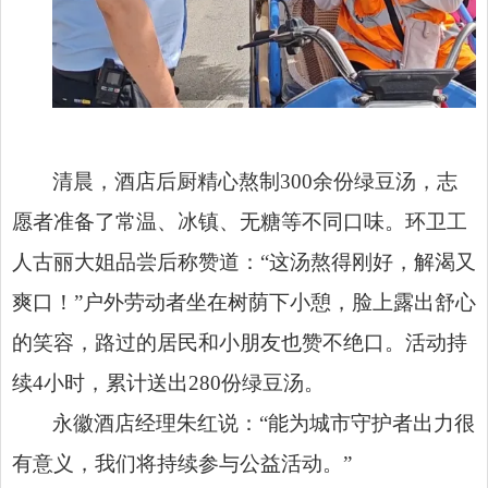
清晨，酒店后厨精心熬制300余份绿豆汤，志
愿者准备了常温、冰镇、无糖等不同口味。环卫工
人古丽大姐品尝后称赞道：“这汤熬得刚好，解渴又
爽口！”户外劳动者坐在树荫下小憩，脸上露出舒心
的笑容，路过的居民和小朋友也赞不绝口。活动持
续4小时，累计送出280份绿豆汤。
永徽酒店经理朱红说：“能为城市守护者出力很
有意义，我们将持续参与公益活动。”