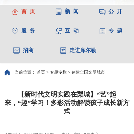
首 页
新 闻
公 开
服 务
互 动
专 题
招商
走进库尔勒
当前位置：
首页
>
专题专栏
>
创建全国文明城市
【新时代文明实践在梨城】“艺”起
来，“趣”学习！多彩活动解锁孩子成长新方
式