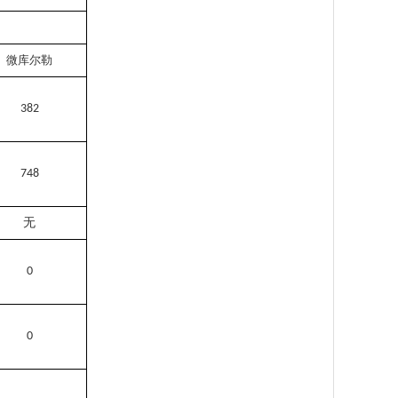
微库尔勒
382
748
无
0
0