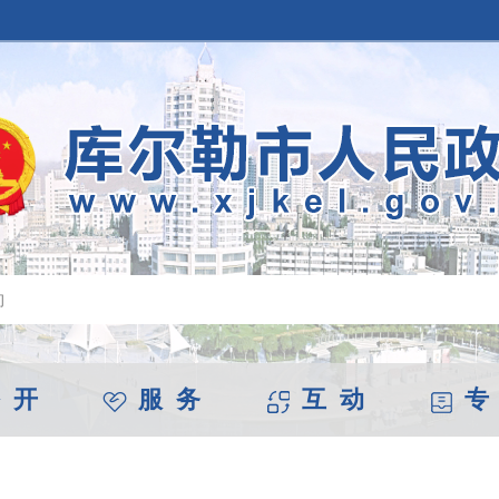
 开
服 务
互 动
专