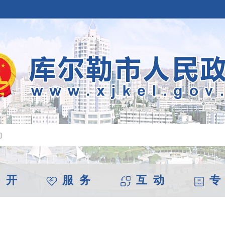
 开
服 务
互 动
专