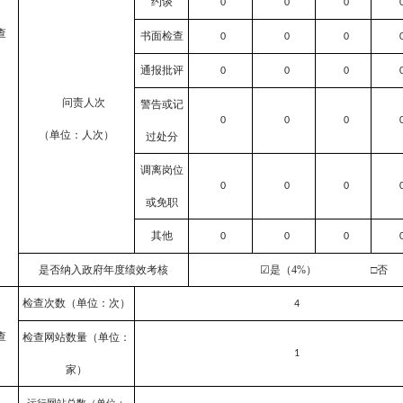
约谈
0
0
0
查
书面检查
0
0
0
通报批评
0
0
0
问责人次
警告或记
0
0
0
（单位：人次）
过处分
调离岗位
0
0
0
或免职
其他
0
0
0
是否纳入政府年度绩效考核
☑
是
（
4%
）
□
否
检查次数（单位：次）
4
查
检查网站数量（单位：
1
家）