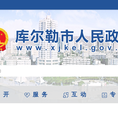
 开
服 务
互 动
专