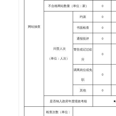
不合格网站数量（单位：家）
0
约谈
0
网站抽查
书面检查
0
通报批评
0
问责人次
警告或记过处
0
（单位：人次）
分
调离岗位或免
0
职
其他
0
是否纳入政府年度绩效考核
检查次数（单位：