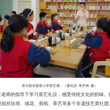
库尔勒市梨香小学茶艺课。（通讯员 李俨洲 摄）
在老师的指导下学习茶艺礼仪，感受传统文化的韵味。
掐丝珐琅、绒花、剪纸、茶艺等多个非遗技艺类社团。