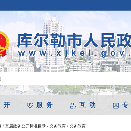
 开
服 务
互 动
专
容
/
基层政务公开标准目录
/
义务教育
/
义务教育