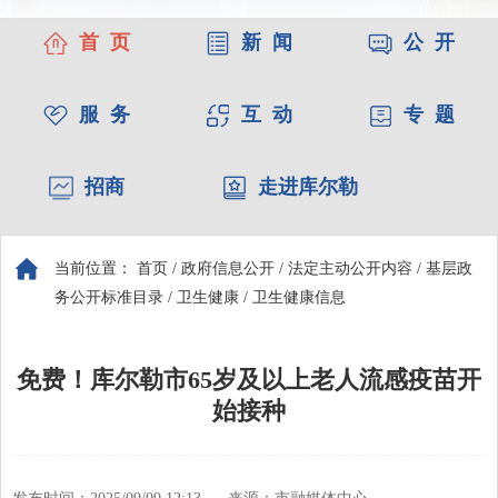
首 页
新 闻
公 开
服 务
互 动
专 题
招商
走进库尔勒
当前位置：
首页
/
政府信息公开
/
法定主动公开内容
/
基层政
务公开标准目录
/
卫生健康
/
卫生健康信息
免费！库尔勒市65岁及以上老人流感疫苗开
始接种