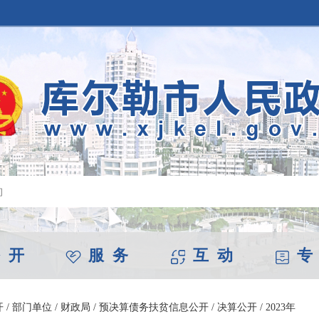
 开
服 务
互 动
专
开
/
部门单位
/
财政局
/
预决算债务扶贫信息公开
/
决算公开
/
2023年