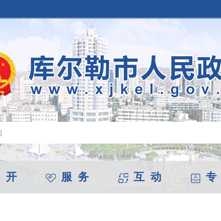
 开
服 务
互 动
专