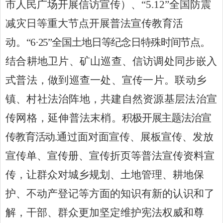
市人民广场开展
信访宣传）
、
“5.12”全国防震
减灾日等重大节点开展普法宣传教育活
动。
“6·25”全国土地日等纪念日特殊时间节点。
结合耕地卫片、矿山巡查
、
信访调处同步嵌入
式普法，做到巡查一处、宣传一片。
联动乡
镇
、
村社法治阵地，共建自然资源基层法治宣
传网格，延伸普法末梢。
积极开展主题法治宣
通过面对面宣传、展板宣传、发放
传教育活动
.
宣传单、宣传册、宣传折页等普法宣传资料宣
传，让群众对
城乡规划、
土地管理、耕地保
护
、不动产登记等
方面的知识有新的认识和了
解，干部、群众更加坚定维护宪法权威和尊