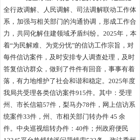
全行政调解、人民调解、司法调解联动工作体
系，加强与相关部门的沟通协调，形成工作合
202
5
年
，本
力，共同化解住建领域矛盾纠纷。
着
“为民解难、为党分忧”的信访工作宗旨，对
每件信访案件，及时安排专人调查处理，及时
答复信访群众，做到了
件件有
回音
，事事有
着
落，有力地维护了社会和谐和稳定。
2025年度
我局共受理各类信访案件915件。其中：受理
州、市长信箱57件，梨马办78件，网上信访系
统案件33件，州、市相关部门转办件 45 余
件。中央巡视组转办件：40件；州政府便民