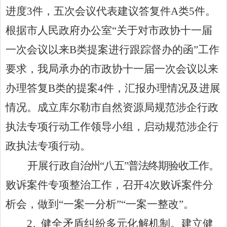
进度
3件，五次会议代表建议答复件A类5件。
根据市人民政府办公室
“关于对
市政协十一届
一次会议以来
B类提案
进行跟踪督办的函
”工作
要求，我局承办的
市政协十一届一次会议以来
办理答复
B类的提案4件，汇报
办理情况及进展
情况。
成立
库尔勒市
自然资源局
规范涉企行政
执法专项行动
工作领导小组
，启动
规范涉企行
政执法专项行动
。
开展行政
自治州
“八五”普法终期验收工作。
败诉案件专项整治工作，召开
4次败诉案件分
析会，做到“一案一分析”“一案一整改”。
2.
健全矛盾纠纷多元化解机制。
建立健