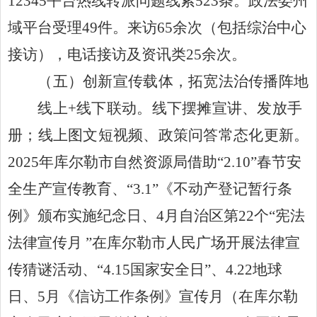
12345平台热线转派问题线索523条。政法委州
域平台受理49件。来访65余次（包括综治中心
接访），电话接访及资讯类25余次。
（五）创新宣传载体，拓宽法治传播阵地
线上
+
线下联动
。
线下摆摊宣讲、发放手
册；线上图文短视频、政策问答常态化更新。
2025年库尔勒市自然资源局借助“2.10”春节安
全生产宣传教育、“3.1”《不动产登记暂行条
例》颁布实施纪念日、
4月
自治区第
22个“宪法
法律宣传月 ”
在库尔勒市人民广场开展
法律宣
传猜谜活动
、
“4.15国家安全日”、4.22地球
日、
5月《信访工作条例》宣传月（
在库尔勒