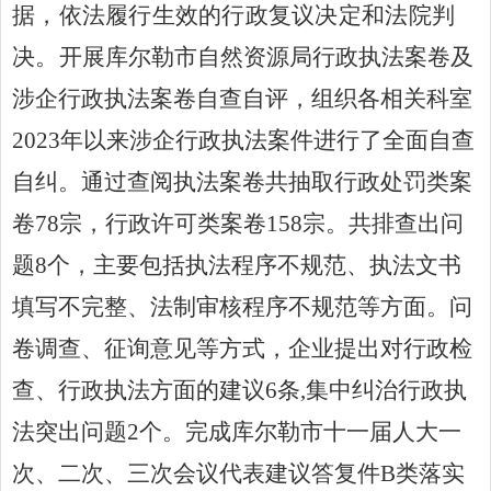
据，依法履行生效的行政复议决定和法院判
开展库尔勒市
自然资源局
行政执法案卷及
决。
涉企行政执法案卷自查自评
，
组织各相关科室
202
3
年以来涉企行政执法案件进行了全面自查
自纠。通过查阅执法案卷
共
抽取行政处罚类案
卷
78
宗
，行政许可类
案卷
158
宗
。
共排查出问
题
8
个，主要包括执法程序不规范、执法文书
填写不完整、
法制审核程序不规范
等方面
。
问
卷调查
、征询意见
等方式，
企业提出对行政检
查、行政执法方面的建议
6
条
,
集中纠治行政执
法突出问题
2
个
。
完成库尔勒市十一届人大一
次、二次、
三次会议代表建议答复件
B类
落实