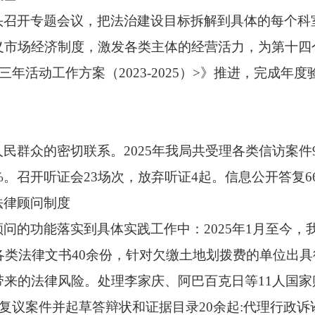
头召开专题会议，把法治建设目标拆解到具体的每个科
义市场经济制度，激发各类主体的经营活力，为第十四
三年活动工作方案（2023-2025）>》推进，完成
人民群众的密切联系。
2025
年我局共受理各类信访案件
%
。
召开听证会
23
场次
，放弃听证
4
起。信息公开答复
6
法律顾问制度
顾问的功能落实到具体实践工作中：
2025
年
1
月至今，
各类法律文书
40
余份，针对欠缴土地划拨费的单位出具
带来的法律风险。处理李家庆、阿巴百克日等
11
人国家
复议案件并起草答辩状和证据目录
20
余起
:
代理行政诉