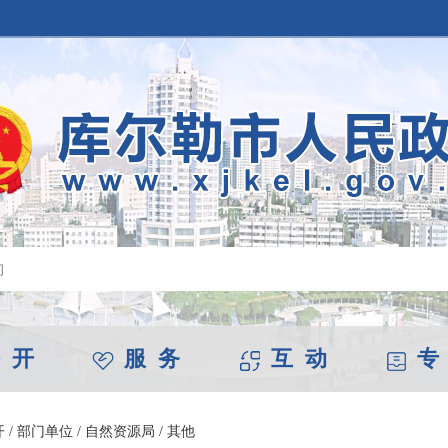
 开
服 务
互 动
专
开
/
部门单位
/
自然资源局
/
其他