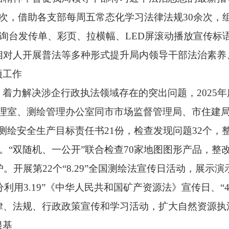
次，借助各支部每周五常态化学习法律法规
30
余次，
询台发传单、彩页、拉横幅、
LED
屏滚动播放宣传标
相对人开展普法等多种形式
提升局内领导干部法治素养
项工作
，着力解决涉企行政执法领域存在的突出问题，
2025
年
理室、测绘管理办公室同市市场监督管理局、市住建
测绘安全生产目标责任书
21
份，检查发现问题
32
个，
。
“双随机、一公开”联合检查
70
家地图图形产品，整
护。开展第
22
个
“
8.29
”
全国测绘法宣传日活动，展示演
分利用
3.19”《中华人民共和国矿产资源法》宣传日、“4.
律、法规、行政政策宣传和学习活动
，扩大自然资源执
根基