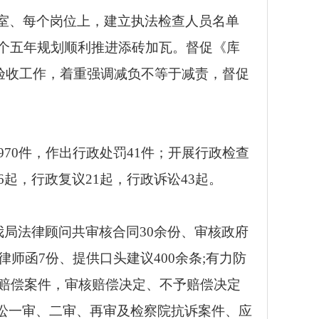
室、每个岗位上，建立执法检查人员名单
个五年规划顺利推进添砖加瓦。
督促《库
年度验收工作，着重强调减负不等于减责，督促
970
件，作出行政处罚
41
件；开展行政检查
6
起，行政复议
21
起，行政诉讼
43
起。
我局法律顾问共审核合同
30
余份、审核政府
律师函
7
份、提供口头建议
400
余条
;
有力防
赔偿案件，审核赔偿决定、不予赔偿决定
讼一审、二审、再审及检察院抗诉案件、应