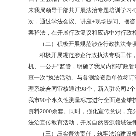
来我局领导干部共开展法治专题培训学习
4
次，
通过学法会议、讲座
+
现场提问、摆咨
案释法，在开展行政复议和应诉中对行政
（二）积极开展规范涉企行政执法专
积极开展规范涉企行政执法专项工作
机、一公开”监管
，明确了我局内部矿政管
查一次”执法活动。与各测绘资质单位签订
理系统合同审核通过
98
个，新入驻公司
2
个
我市
90
个永久性测量标志进行全面巡查维
资料
2000
余套。同时，
强化宣传意识，充
法治宣传教育活动，开展自然资源领域法
（三）压实普法责任，筑牢法治建设