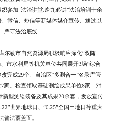
组织参加
“
法治讲堂
.
逢九必讲
”
法治培训十余
语、微信、短信等新媒体媒介宣传、通过以
、严守法治底线。
库尔勒市自然资源局积极响应深化
“双随
局、市水利局等机关
单位共同展开
3
场
“综合
整改完成
29
个。自治区
“多测合一”名录库管
改
7
家。检查领取基础测绘成果单位
8
家。对
示新型测绘装备及其成果
20
余套，发放宣传
22”世界地球日、“6.25”全国土地日等重大
法普法覆盖面。