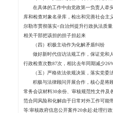
在具体的工作中由党政第一负责人牵
库和检查对象名录库，检出和完善社会主
尔勒市贯彻落实
<自治州提升行政执法质量
相关干部把该担的担子担起来
（四）积极主动作为
化解矛盾纠纷
做好新时代信访法规工作，保证党和
行政检查次数
87
次，相比去年同期减少
26
（五）严格依法依规决策，落实党委
积极与法律顾问开展合作，核心是将
常务会议材料
30
余份、审核规范性文件及
范合同风险和化解由于日常对外工作可能
等
:
审核政府信息公开案件
20
余起
:
处理行政