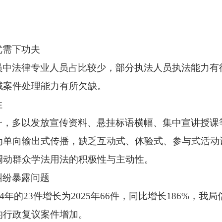
优需下功夫
员中法律专业人员占比较少，部分执法人员执法能力有
域案件处理能力有所欠缺。
性
一，多以发放宣传资料、悬挂标语横幅、集中宣讲授课
为单向输出式传播，缺乏互动式、体验式、参与式活动
调动群众学法用法的积极性与主动性。
纠纷暴露问题
4
年的
23
件增长为
2025
年
66
件，同比增长
186%
，我局
的行政复议案件增加。