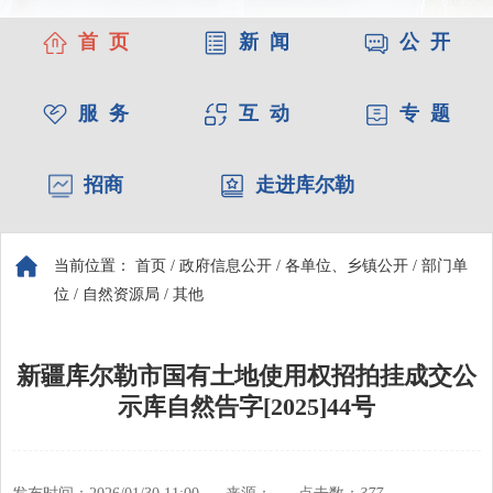
首 页
新 闻
公 开
服 务
互 动
专 题
招商
走进库尔勒
当前位置：
首页
/
政府信息公开
/
各单位、乡镇公开
/
部门单
位
/
自然资源局
/
其他
新疆库尔勒市国有土地使用权招拍挂成交公
示库自然告字[2025]44号