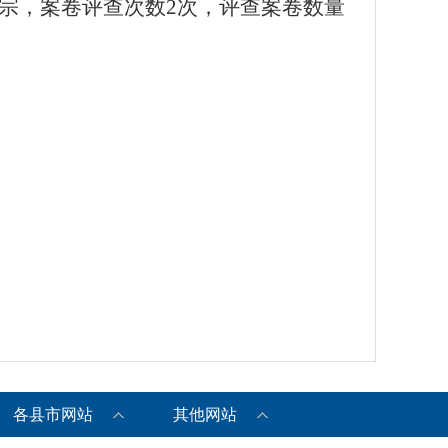
2宗，案卷评查次数
2
次，评查案卷数量
各县市网站
其他网站