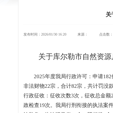
关
发布时间：2026/01/30 16:20
来源：
点击数
关于库尔勒市自然资源
2025年度我局
行政
许可：申请
18
非法财物22宗，合计82宗，共计罚没款
行
政征收：征收次数
3
次，征收总金额
政检查19次。我局行刑衔接的执法案