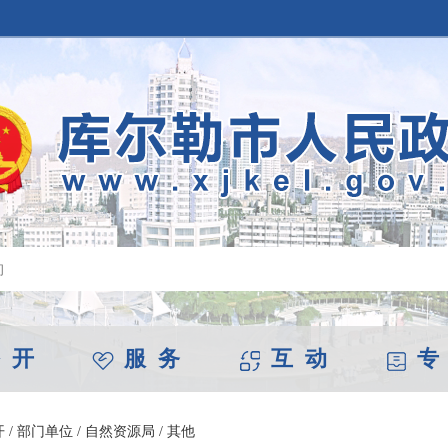
 开
服 务
互 动
专
开
/
部门单位
/
自然资源局
/
其他