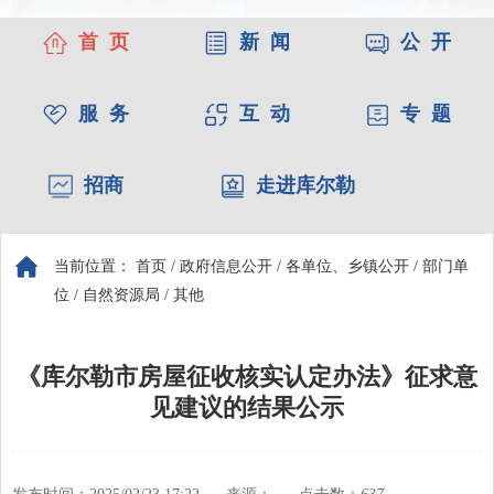
首 页
新 闻
公 开
服 务
互 动
专 题
招商
走进库尔勒
当前位置：
首页
/
政府信息公开
/
各单位、乡镇公开
/
部门单
位
/
自然资源局
/
其他
《库尔勒市房屋征收核实认定办法》征求意
见建议的结果公示