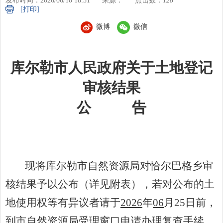
发布时间：2026/06/10 18:31
来源：
点击数：
128
[打印]
微博
微信
库尔勒市人民政府关于土地登记
审核结果
公
告
现将库尔勒市自然资源局对
恰尔巴格乡
审
核结果予以公布（详见附表），若对公布的土
地使用权等有异议者请于
20
26
年
06
月
25
日前，
到市自然资源局受理窗口申请办理复查手续，