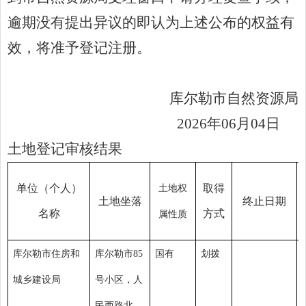
逾期没有提出异议的即认为上述公布的权益有
效，将准予登记注册。
库尔勒市自然资源局
20
26
年
06
月
04
日
土地登记审核结果
单位（个人）
取得
土地权
土地
坐
落
终止日期
名称
方式
属性质
库尔勒市住房和
库尔勒市85
国有
划拨
城乡建设局
号小区，人
民西路北