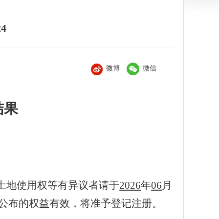
4
微博
微信
结果
土地使用权等有异议者请于
20
26
年
06
月
公布的权益有效，将准予登记注册。