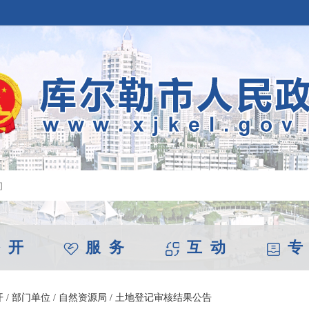
 开
服 务
互 动
专
开
/
部门单位
/
自然资源局
/
土地登记审核结果公告