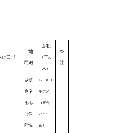
面积
土地
备
终止日期
（平方
用途
注
米）
城镇
17310.61
住宅
平方米
用地
（折合
（保
25.97
障性
亩）