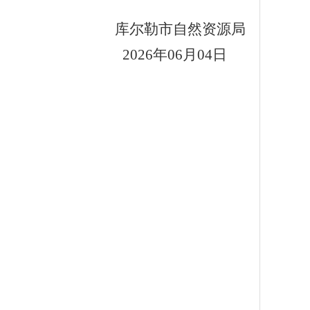
库尔勒市自然资源局
20
26
年
06
月
04
日